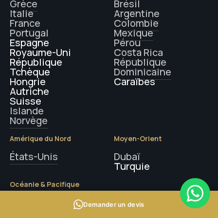
Grèce
Brésil
Italie
Argentine
France
Colombie
Portugal
Mexique
Espagne
Pérou
Royaume-Uni
Costa Rica
République
République
Tchèque
Dominicaine
Hongrie
Caraïbes
Autriche
Suisse
Islande
Norvège
Amérique du Nord
Moyen-Orient
États-Unis
Dubaï
Turquie
Océanie & Pacifique
Polynésie française
Demander un devis