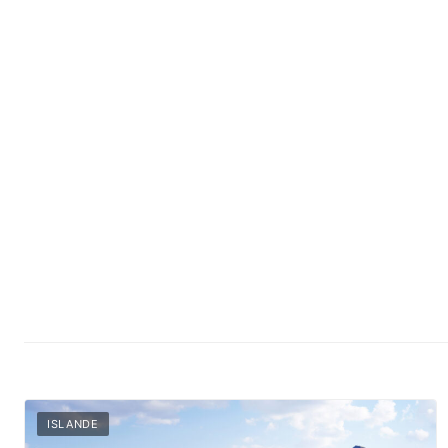
Destinations
Vos envies
v
v
ISLANDE