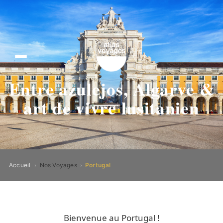
Entre azulejos, Algarve &
art de vivre lusitanien
Accueil
Nos Voyages
Portugal
›
›
Bienvenue au Portugal !