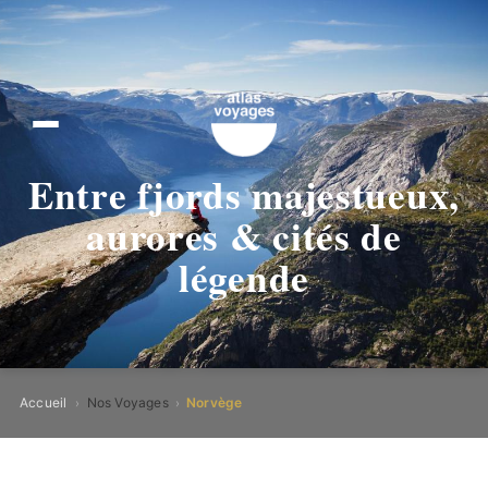
Entre fjords majestueux,
aurores & cités de
légende
Accueil
Nos Voyages
Norvège
›
›