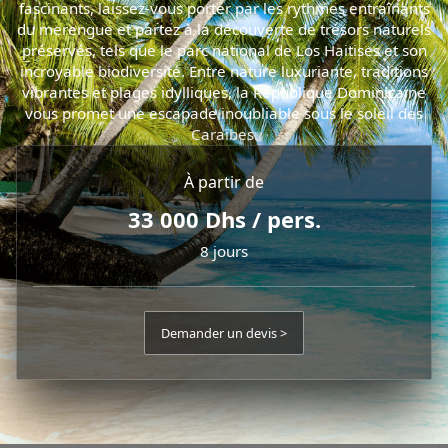
fascinants, laissez-vous porter par les rythmes entraînants
du merengue et partez à la découverte de trésors naturels
préservés, tels que le parc national de Los Haitises et son
incroyable biodiversité. Entre nature luxuriante, traditions
vibrantes et plages idylliques, la République Dominicaine
vous promet une escapade inoubliable sous le soleil des
Caraïbes.
À partir de
33 000 Dhs / pers.
8 jours
Demander un devis >