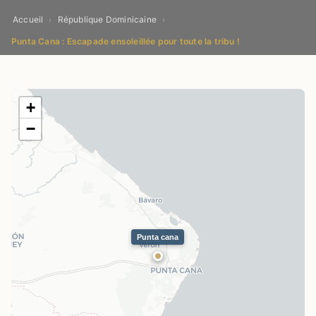
Accueil
République Dominicaine
›
›
Punta Cana : Escapade ensoleillée pour toute la tribu !
+
−
Punta cana