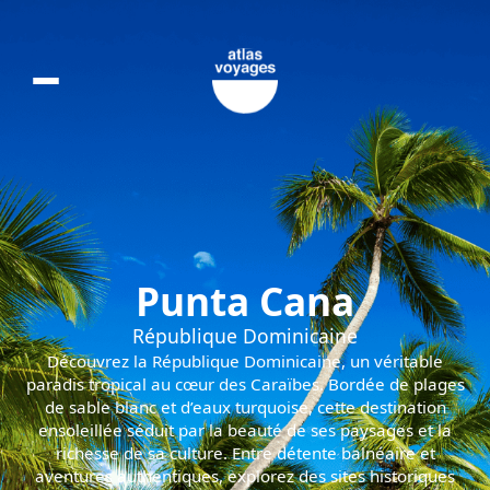
Punta Cana :
Punta Cana
République Dominicaine
Découvrez la République Dominicaine, un véritable
paradis tropical au cœur des Caraïbes. Bordée de plages
de sable blanc et d’eaux turquoise, cette destination
ensoleillée séduit par la beauté de ses paysages et la
richesse de sa culture. Entre détente balnéaire et
aventures authentiques, explorez des sites historiques