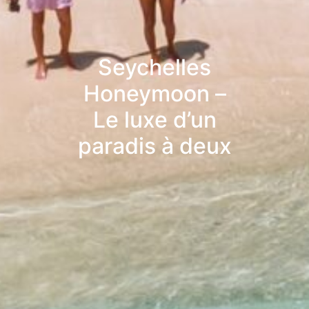
Seychelles
Honeymoon –
Le luxe d’un
paradis à deux