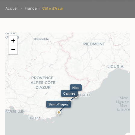
Accueil
France
Côte d’Azur
›
›
+
−
Nice
Cannes
Saint-Tropez