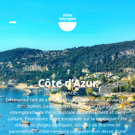
Côte d'Azur
Côte d’Azur
France
Découvrez l’art de vivre à la française à travers un voyage
d’exception. Laissez-vous séduire par l’élégance
intemporelle de Paris, capitale du raffinement et de la
culture. Poursuivez votre escapade sur la mythique Côte
d’Azur, où plages idylliques, villages de charme et
panoramas méditerranéens composent un décor d’une