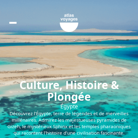
Egypte : Cul
Culture, Histoire &
Plongée
Égypte
Découvrez l’Égypte, terre de légendes et de merveilles
millénaires. Admirez les majestueuses pyramides de
Gizeh, le mystérieux Sphinx et les temples pharaoniques
qui racontent l’histoire d’une civilisation fascinante.