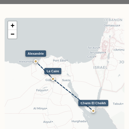
+
−
Alexandrie
Le Caire
Charm El Cheikh