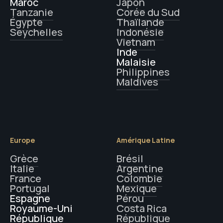
Maroc
Japon
Tanzanie
Corée du Sud
Égypte
Thaïlande
Seychelles
Indonésie
Vietnam
Inde
Malaisie
Philippines
Maldives
Europe
Amérique Latine
Grèce
Brésil
Italie
Argentine
France
Colombie
Portugal
Mexique
Espagne
Pérou
Royaume-Uni
Costa Rica
République
République